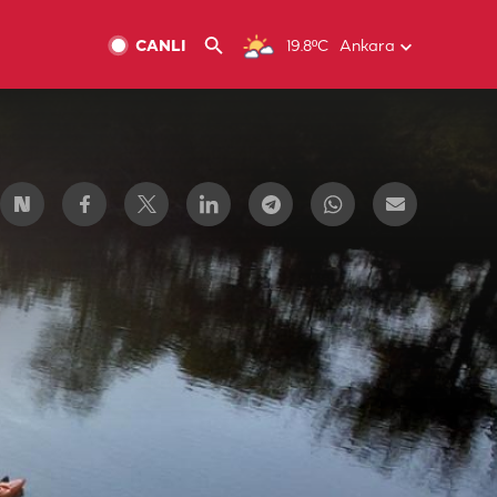
CANLI
19.8ºC
Ankara