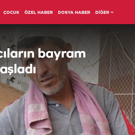
ÇOCUK
ÖZEL HABER
DOSYA HABER
DİĞER
cıların bayram
aşladı