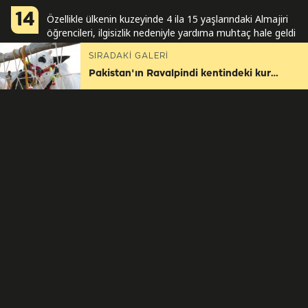
14
Özellikle ülkenin kuzeyinde 4 ila 15 yaşlarındaki Almajiri
öğrencileri, ilgisizlik nedeniyle yardıma muhtaç hale geldi
ve kendilerine bakmak için farklı işlerde çalışmak
SIRADAKİ GALERİ
zorunda kalıyor.
Pakistan'ın Ravalpindi kentindeki kurban pazarı
Dünya
Pakistan'ın Ravalpindi kentindeki
kurban pazarı