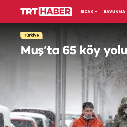
SICAK
SAVUNMA
Türkiye
Muş’ta 65 köy yol