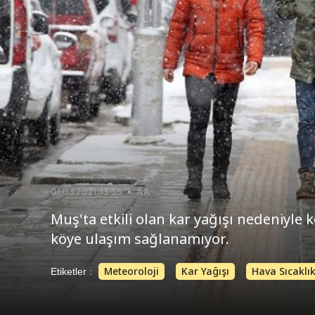
01.03.2021 13:55
AA
Muş'ta etkili olan kar yağışı nedeniyle
köye ulaşım sağlanamıyor.
Meteoroloji
Kar Yağışı
Hava Sıcaklık
Etiketler :