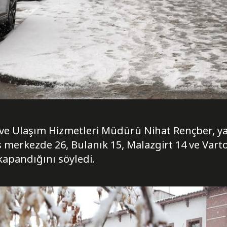
l ve Ulaşım Hizmetleri Müdürü Nihat Rençber, ya
 merkezde 26, Bulanık 15, Malazgirt 14 ve Varto
apandığını söyledi.