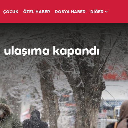
ÇOCUK
ÖZEL HABER
DOSYA HABER
DİĞER
u ulaşıma kapandı