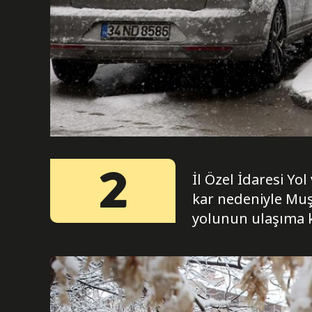
2
İl Özel İdaresi Yo
kar nedeniyle Muş
yolunun ulaşıma k