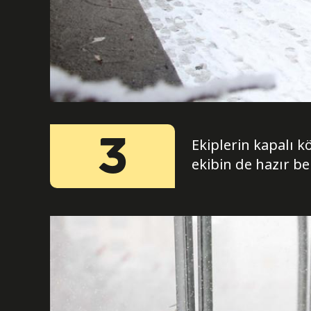
3
Ekiplerin kapalı k
ekibin de hazır bek