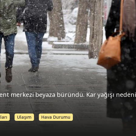
 kent merkezi beyaza büründü. Kar yağışı nedeni
ları
Ulaşım
Hava Durumu