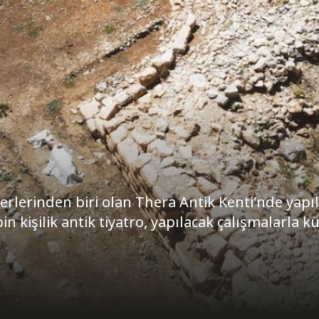
erlerinden biri olan Thera Antik Kenti'nde yapı
 kişilik antik tiyatro, yapılacak çalışmalarla k