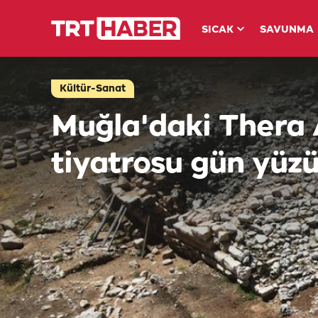
SICAK
SAVUNMA
Kültür-Sanat
Muğla'daki Thera 
tiyatrosu gün yüzü