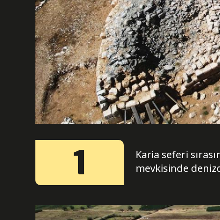
1
Karia seferi sıras
mevkisinde denizd