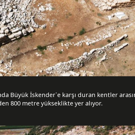
ında Büyük İskender`e karşı duran kentler arası
en 800 metre yükseklikte yer alıyor.