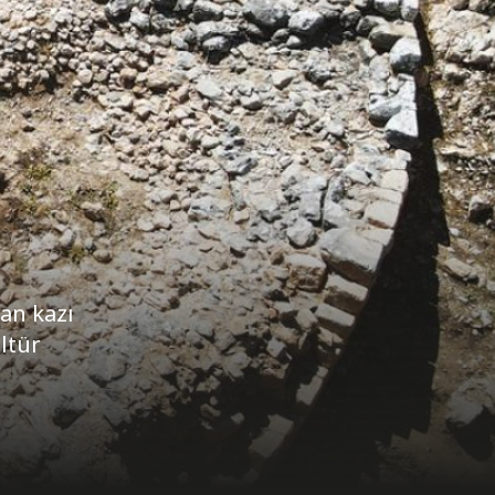
lan kazı
ültür