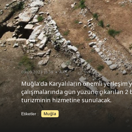
09.09.2023 15:39
AA
Muğla'da Karyalıların önemli yerleşim y
çalışmalarında gün yüzüne çıkarılan 2 bin
turizminin hizmetine sunulacak.
Muğla
Etiketler :