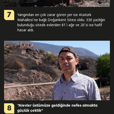
7
Yangından en çok zarar gören yer ise Atatürk
Mahallesi`ne bağlı Doğankent Sitesi oldu. 330 yazlığın
bulunduğu sitede evlerden 81`i ağır ve 20`si ise hafif
hasar aldı.
"Alevler üstümüze geldiğinde nefes almakta
8
güçlük çektik"