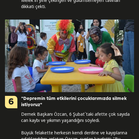
Melek`in yine çekingen ve gülümsemeyen tavırları
dikkati çekti.
"Depremin tüm etkilerini çocuklarımızda silmek
6
istiyoruz"
Dernek Başkanı Özcan, 6 Şubat`taki afette çok sayıda
can kaybı ve yıkımın yaşandığını söyledi.
Büyük felakette herkesin kendi derdine ve kayıplarına
odaklandığını anlatan Özcan, şunları kaydetti: "Bu