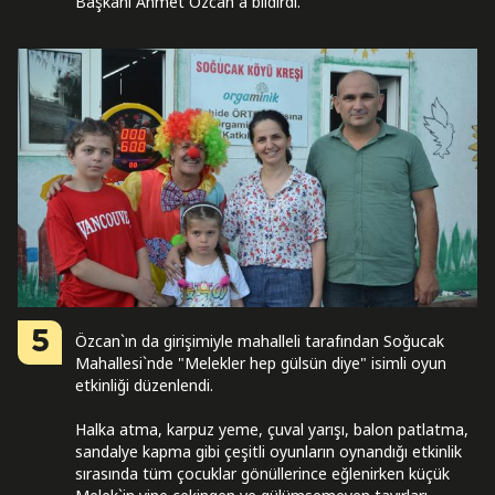
Başkanı Ahmet Özcan`a bildirdi.
5
Özcan`ın da girişimiyle mahalleli tarafından Soğucak
Mahallesi`nde "Melekler hep gülsün diye" isimli oyun
etkinliği düzenlendi.
Halka atma, karpuz yeme, çuval yarışı, balon patlatma,
sandalye kapma gibi çeşitli oyunların oynandığı etkinlik
sırasında tüm çocuklar gönüllerince eğlenirken küçük