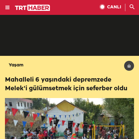
CANLI
Yaşam
Mahalleli 6 yaşındaki depremzede
Melek'i gülümsetmek için seferber oldu