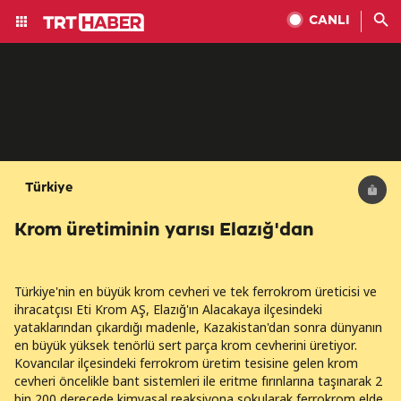
CANLI
Türkiye
Krom üretiminin yarısı Elazığ'dan
Türkiye'nin en büyük krom cevheri ve tek ferrokrom üreticisi ve
ihracatçısı Eti Krom AŞ, Elazığ'ın Alacakaya ilçesindeki
yataklarından çıkardığı madenle, Kazakistan'dan sonra dünyanın
en büyük yüksek tenörlü sert parça krom cevherini üretiyor.
Kovancılar ilçesindeki ferrokrom üretim tesisine gelen krom
cevheri öncelikle bant sistemleri ile eritme fırınlarına taşınarak 2
bin 200 derecede kimyasal reaksiyona sokularak ferrokrom elde