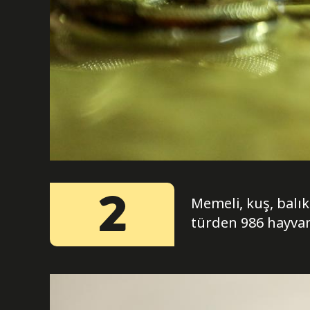
2
Memeli, kuş, balı
türden 986 hayvanı