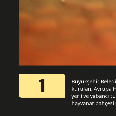
1
Büyükşehir Beledi
kurulan, Avrupa H
yerli ve yabancı t
hayvanat bahçesi s