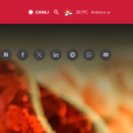
CANLI
29.7ºC
Ankara