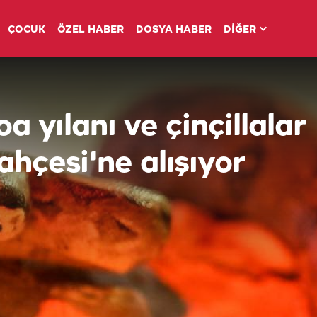
ÇOCUK
ÖZEL HABER
DOSYA HABER
DİĞER
a yılanı ve çinçillalar
hçesi'ne alışıyor