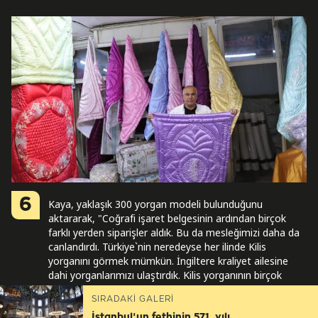
6
Kaya, yaklaşık 300 yorgan modeli bulunduğunu
aktararak, "Coğrafi işaret belgesinin ardından birçok
farklı yerden siparişler aldık. Bu da mesleğimizi daha da
canlandırdı. Türkiye`nin neredeyse her ilinde Kilis
yorganını görmek mümkün. İngiltere kraliyet ailesine
dahi yorganlarımızı ulaştırdık. Kilis yorganının birçok
Avrupa ülkesinde duvarlarda halı olarak sergilendiğini
SIRADAKİ GALERİ
gördük." ifadelerini kullandı.
İstanbul'un fethinin 571. yılı