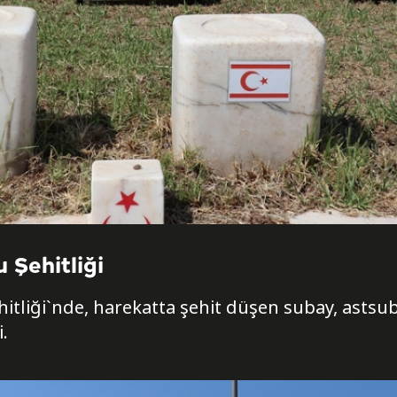
 Şehitliği
itliği`nde, harekatta şehit düşen subay, astsu
.