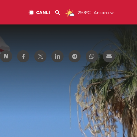
CANLI
29.8ºC
Ankara