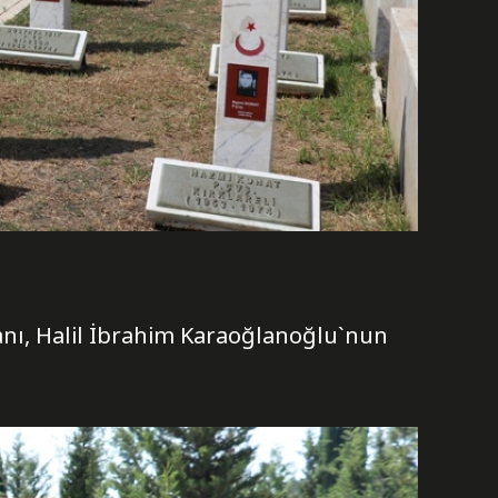
tanı, Halil İbrahim Karaoğlanoğlu`nun