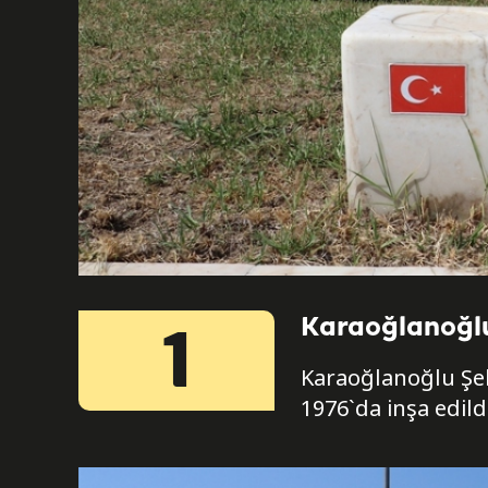
Karaoğlanoğlu
1
Karaoğlanoğlu Şeh
1976`da inşa edildi