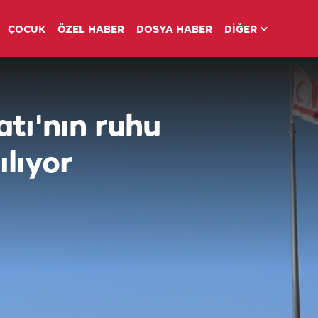
ÇOCUK
ÖZEL HABER
DOSYA HABER
DİĞER
atı'nın ruhu
ılıyor