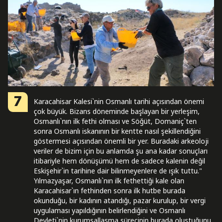
7
Karacahisar Kalesi`nin Osmanlı tarihi açısından önemi
çok büyük. Bizans döneminde başlayan bir yerleşim,
Osmanlı`nın ilk fethi olması ve Söğüt, Domaniç`ten
sonra Osmanlı iskanının bir kentte nasıl şekillendiğini
göstermesi açısından önemli bir yer. Buradaki arkeoloji
veriler de bizim için bu anlamda şu ana kadar sonuçları
itibariyle hem dönüşümü hem de sadece kalenin değil
Eskişehir`in tarihine dair bilinmeyenlere de ışık tuttu."
Yılmazyaşar, Osmanlı`nın ilk fethettiği kale olan
Karacahisar`ın fethinden sonra ilk hutbe burada
okunduğu, bir kadının atandığı, pazar kurulup, bir vergi
uygulaması yapıldığının belirlendiğini ve Osmanlı
Devleti`nin kurumsallaşma sürecinin burada oluştuğunu