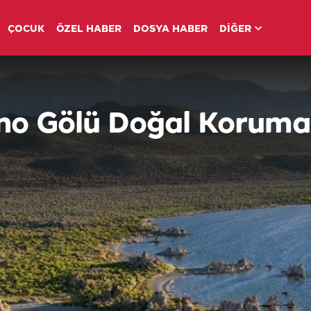
ÇOCUK
ÖZEL HABER
DOSYA HABER
DİĞER
ono Gölü Doğal Koruma