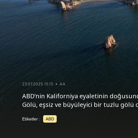
23.07.2025 15:15
AA
ABD’nin Kaliforniya eyaletinin doğusun
Gölü, eşsiz ve büyüleyici bir tuzlu gölü 
ABD
Etiketler :