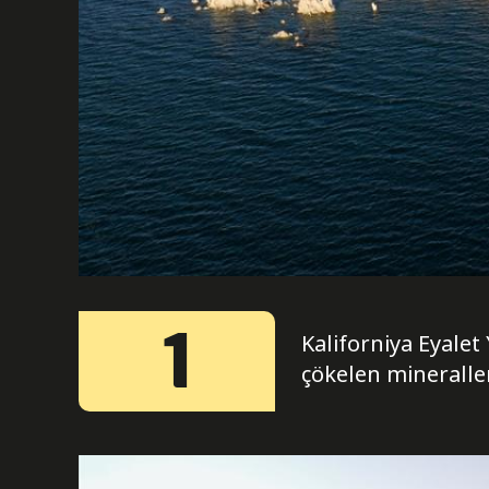
1
Kaliforniya Eyale
çökelen minerallerd