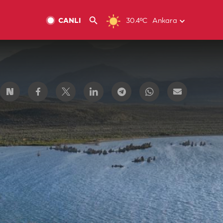
CANLI
30.4ºC
Ankara