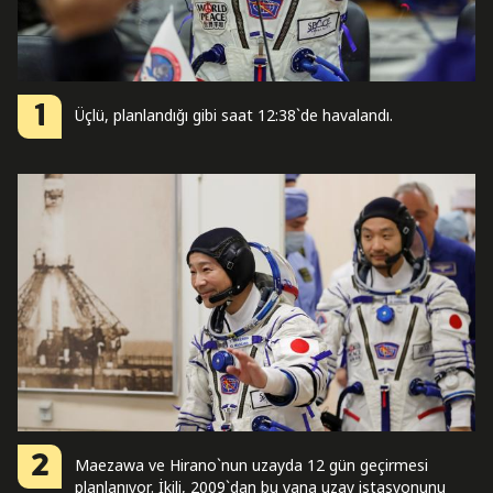
1
Üçlü, planlandığı gibi saat 12:38`de havalandı.
2
Maezawa ve Hirano`nun uzayda 12 gün geçirmesi
planlanıyor. İkili, 2009`dan bu yana uzay istasyonunu