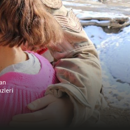
dan
zleri