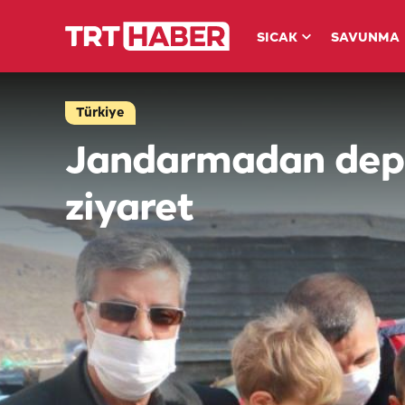
SICAK
SAVUNMA
Türkiye
Jandarmadan depr
ziyaret