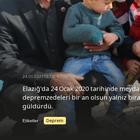
24.01.2021 12:20
TRT Haber
Elazığ'da 24 Ocak 2020 tarihinde mey
depremzedeleri bir an olsun yalnız b
güldürdü.
Deprem
Etiketler :