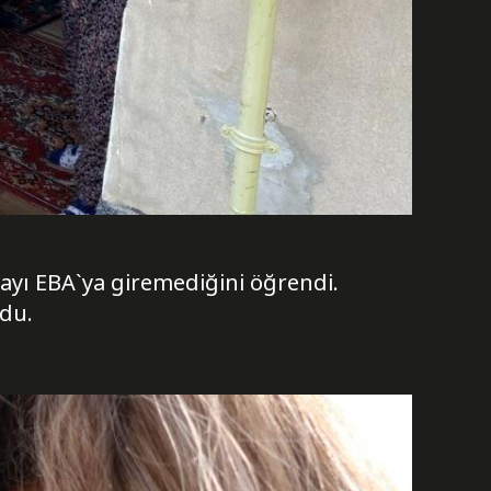
layı EBA`ya giremediğini öğrendi.
ldu.