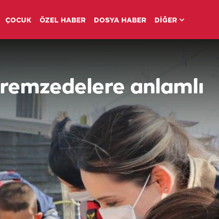
ÇOCUK
ÖZEL HABER
DOSYA HABER
DİĞER
emzedelere anlamlı