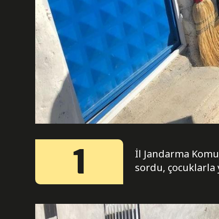
1
İl Jandarma Komut
sordu, çocuklarla 