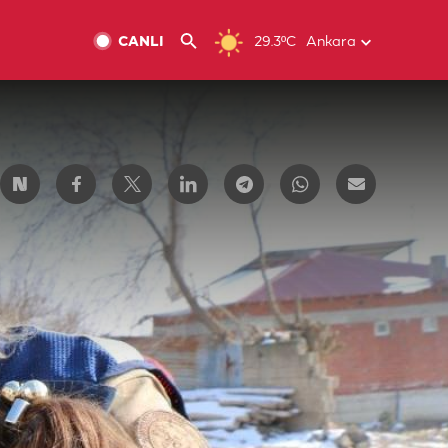
CANLI
29.3ºC
Ankara