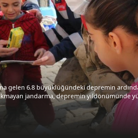
dana gelen 6.8 büyüklüğündeki depremin ardın
ırakmayan jandarma, depremin yıldönümünde yü