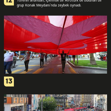
12
Törenin ardından, içlerinde bir Afrotürk de bulunan bir
grup Konak Meydanı`nda zeybek oynadı.
13