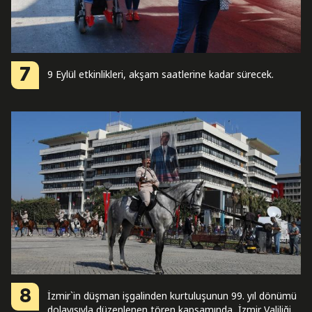
7
9 Eylül etkinlikleri, akşam saatlerine kadar sürecek.
8
İzmir`in düşman işgalinden kurtuluşunun 99. yıl dönümü
dolayısıyla düzenlenen tören kapsamında, İzmir Valiliği