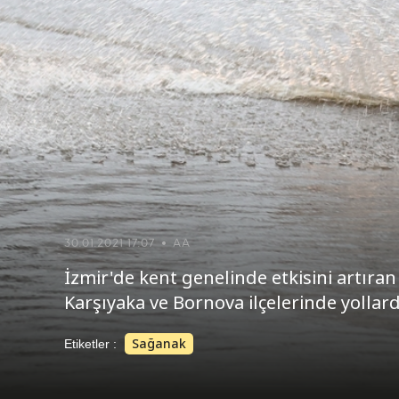
30.01.2021 17:07
AA
İzmir'de kent genelinde etkisini artıra
Karşıyaka ve Bornova ilçelerinde yollarda
Sağanak
Etiketler :