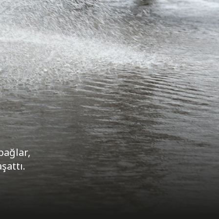
bağlar,
şattı.