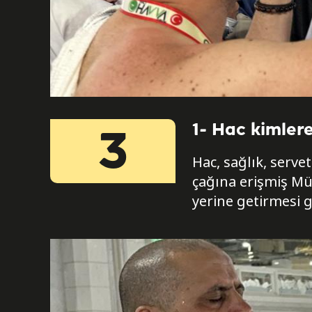
1- Hac kimlere
3
Hac, sağlık, serv
çağına erişmiş Müs
yerine getirmesi g