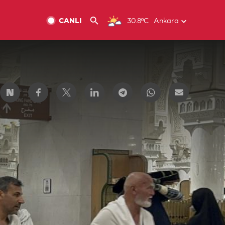
CANLI
30.8ºC
Ankara