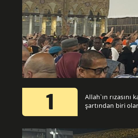
1
Allah`ın rızasını
şartından biri ola