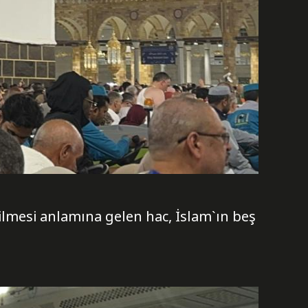
ilmesi anlamına gelen hac, İslam`ın beş