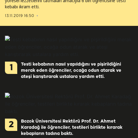
yöresel lezzetlerini tatmaları amacıyla 6 bin öğrencisine testi
kebabı ikram etti.
13.11.2019 16:50
Testi kebabının nasıl yapıldığını ve pişirildiğini
1
merak eden öğrenciler, ocağa odun atarak ve
ateşi karıştırarak ustalara yardım etti.
Bozok Üniversitesi Rektörü Prof. Dr. Ahmet
2
Karadağ ile öğrenciler, testileri birlikte kırarak
kebapların tadına baktı.