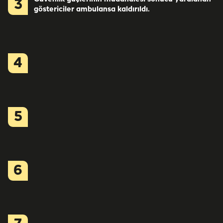
3
göstericiler ambulansa kaldırıldı.
4
5
6