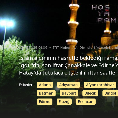
23.03.2023 01:06
TRT Haber, AA, Din İşleri Yüksek Kuru
İslam aleminin hasretle beklediği ramazan
Iğdır'da, son iftar Çanakkale ve Edirne`
Hatay'da tutulacak. İşte il il iftar saatleri
Adana
Adıyaman
Afyonkarahisar
Etiketler :
Batman
Bayburt
Bilecik
Bingöl
Edirne
Elazığ
Erzincan