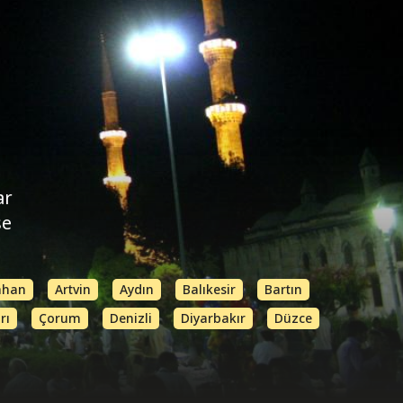
ar
se
ahan
Artvin
Aydın
Balıkesir
Bartın
rı
Çorum
Denizli
Diyarbakır
Düzce