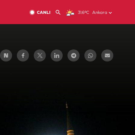
CANLI
31.6ºC
Ankara