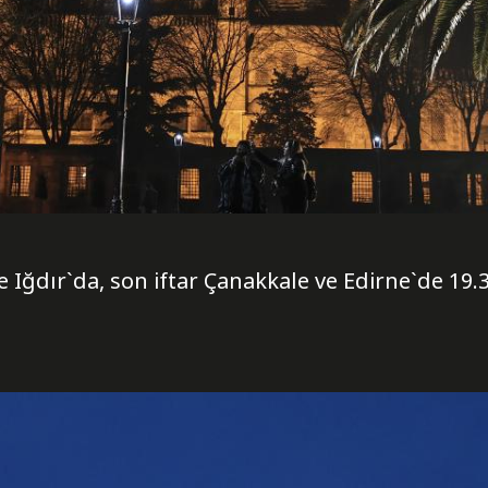
5`te Iğdır`da, son iftar Çanakkale ve Edirne`de 19