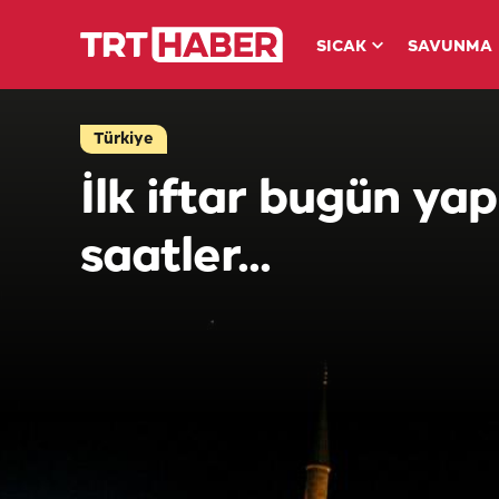
SICAK
SAVUNMA
Türkiye
İlk iftar bugün yapıl
saatler...