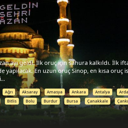
lu
 ayı geldi. İlk oruç için sahura kalkıldı. İlk ift
de yapılacak. En uzun oruç Sinop, en kısa oruç i
...
Ağrı
Aksaray
Amasya
Ankara
Antalya
Ard
Bitlis
Bolu
Burdur
Bursa
Çanakkale
Çankı