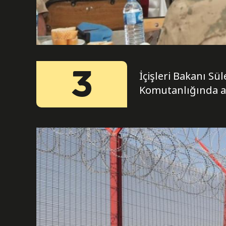
3
İçişleri Bakanı S
Komutanlığında as