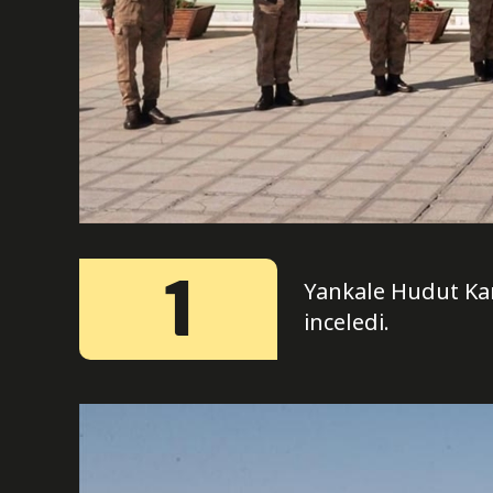
1
Yankale Hudut Kar
inceledi.