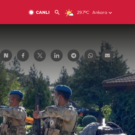
CANLI
29.7ºC
Ankara