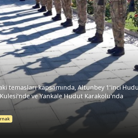
'taki temasları kapsamında, Altunbey 1'inci Hud
Kulesi'nde ve Yankale Hudut Karakolu'nda
ırnak