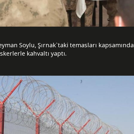
üleyman Soylu, Şırnak`taki temasları kapsamı
kerlerle kahvaltı yaptı.