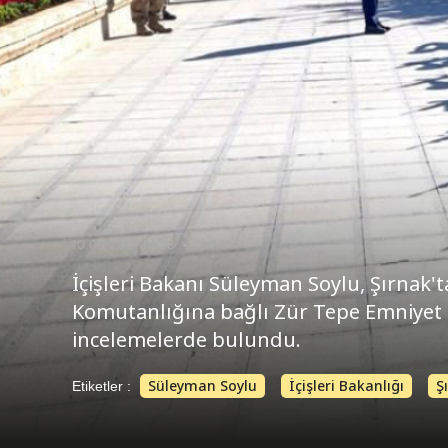
10.09.2021 14:28
AA
İçişleri Bakanı Süleyman Soylu, Şırnak
Komutanlığına bağlı Zür Tepe Emniyet 
incelemelerde bulundu.
Süleyman Soylu
İçişleri Bakanlığı
Ş
Etiketler :