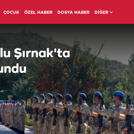
ÇOCUK
ÖZEL HABER
DOSYA HABER
DİĞER
lu Şırnak'ta
undu