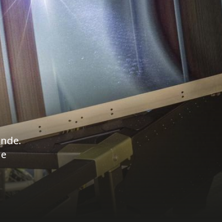
inde.
de