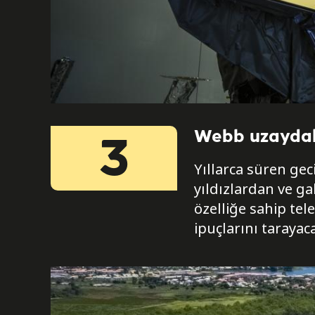
Webb uzaydaki
3
Yıllarca süren g
yıldızlardan ve ga
özelliğe sahip tel
ipuçlarını tarayac