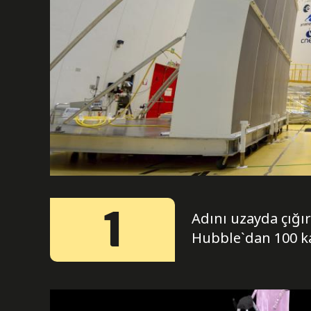
1
Adını uzayda çığı
Hubble`dan 100 k