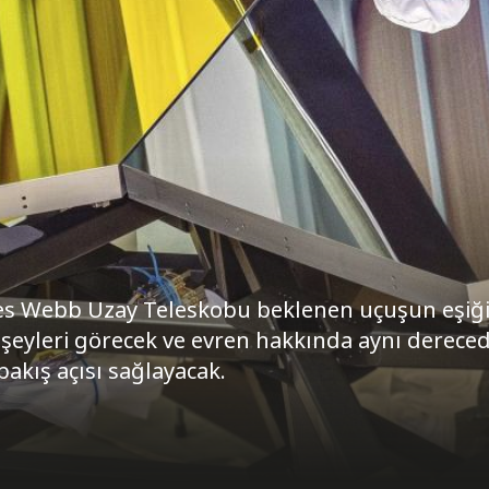
es Webb Uzay Teleskobu beklenen uçuşun eşiğ
eyleri görecek ve evren hakkında aynı derece
akış açısı sağlayacak.