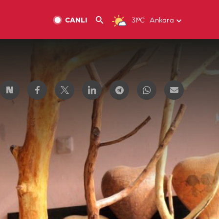
CANLI
31ºC
Ankara