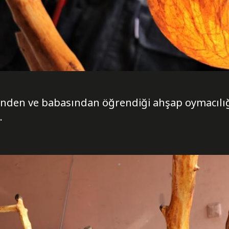
den ve babasından öğrendiği ahşap oymacılığı
.