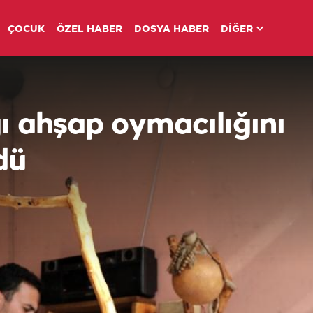
ÇOCUK
ÖZEL HABER
DOSYA HABER
DİĞER
ı ahşap oymacılığını
dü