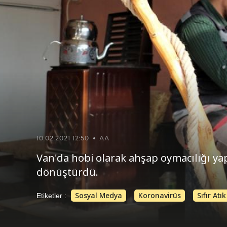
10.02.2021 12:50
AA
Van'da hobi olarak ahşap oymacılığı ya
dönüştürdü.
Sosyal Medya
Koronavirüs
Sıfır Atık
Etiketler :