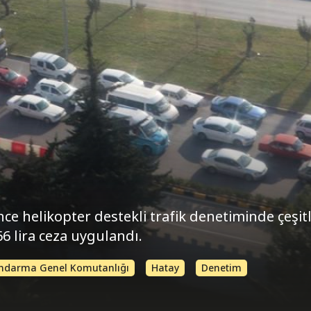
ce helikopter destekli trafik denetiminde çeşitl
66 lira ceza uygulandı.
ndarma Genel Komutanlığı
Hatay
Denetim