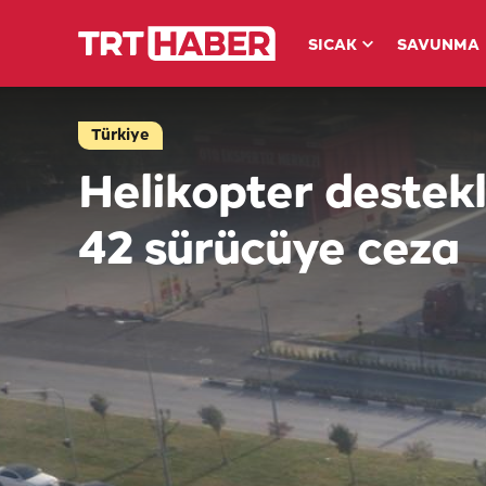
SICAK
SAVUNMA
Türkiye
Helikopter destekl
42 sürücüye ceza