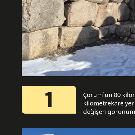
1
Çorum`un 80 kilome
kilometrekare yerl
değişen görünümüy