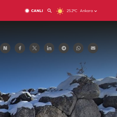
CANLI
25.2ºC
Ankara