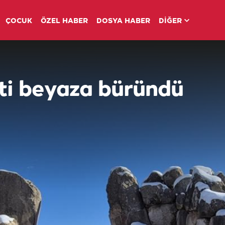
ÇOCUK
ÖZEL HABER
DOSYA HABER
DİĞER
ti beyaza büründü