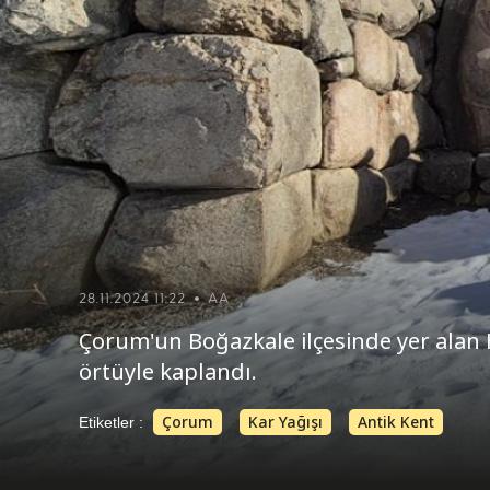
28.11.2024 11:22
AA
Çorum'un Boğazkale ilçesinde yer alan Hi
örtüyle kaplandı.
Çorum
Kar Yağışı
Antik Kent
Etiketler :