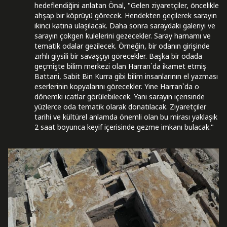
hedeflendiğini anlatan Önal, "Gelen ziyaretçiler, öncelikle
ahşap bir köprüyü görecek. Hendekten geçilerek sarayın
ikinci katına ulaşılacak. Daha sonra saraydaki galeriyi ve
sarayın çokgen kulelerini gezecekler. Saray hamamı ve
tematik odalar gezilecek. Örneğin, bir odanın girişinde
zırhlı giysili bir savaşçıyı görecekler. Başka bir odada
geçmişte bilim merkezi olan Harran`da ikamet etmiş
Battani, Sabit Bin Kurra gibi bilim insanlarının el yazması
eserlerinin kopyalarını görecekler. Yine Harran`da o
dönemki icatlar görülebilecek. Yani sarayın içerisinde
yüzlerce oda tematik olarak donatılacak. Ziyaretçiler
tarihi ve kültürel anlamda önemli olan bu mirası yaklaşık
2 saat boyunca keyif içerisinde gezme imkanı bulacak."