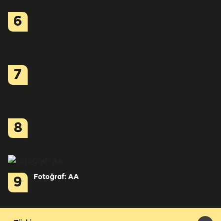
6
7
8
Fotoğraf: AA
9