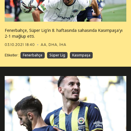
Fenerbahçe, Süper Lig'in 8. haftasında sahasında Kasımpaşa'yı
2-1 mağlup etti.
03.10.2021 18:40
AA, DHA, İHA
Fenerbahçe
Süper Lig
Kasımpaşa
Etiketler :