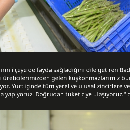
ın ilçeye de fayda sağladığını dile getiren B
 üreticilerimizden gelen kuşkonmazlarımız burad
iyor. Yurt içinde tüm yerel ve ulusal zincirlere v
 da yapıyoruz. Doğrudan tüketiciye ulaşıyoruz." 