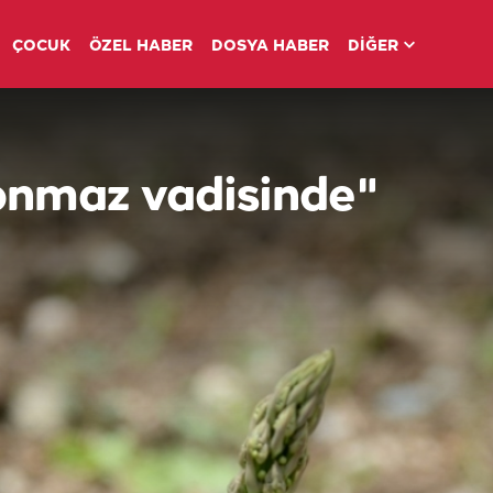
ÇOCUK
ÖZEL HABER
DOSYA HABER
DİĞER
konmaz vadisinde"