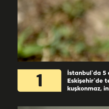
İstanbul`da 5
1
Eskişehir`de t
kuşkonmaz, int