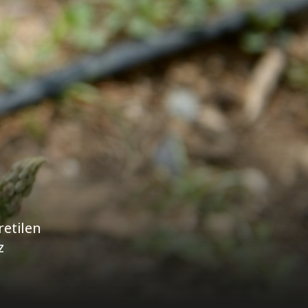
retilen
z