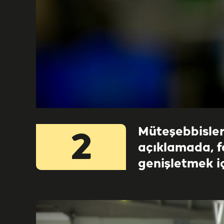
Müteşebbisler
2
açıklamada, fa
genişletmek içi