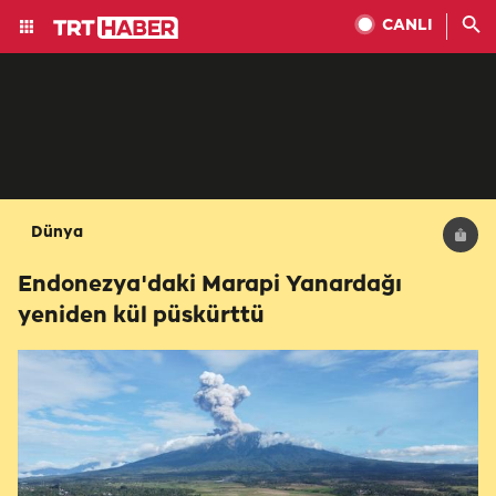
CANLI
Dünya
Endonezya'daki Marapi Yanardağı
yeniden kül püskürttü