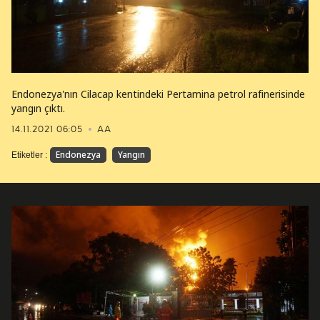
Endonezya'nın Cilacap kentindeki Pertamina petrol rafinerisinde
yangın çıktı.
14.11.2021 06:05
AA
Endonezya
Yangın
Etiketler :