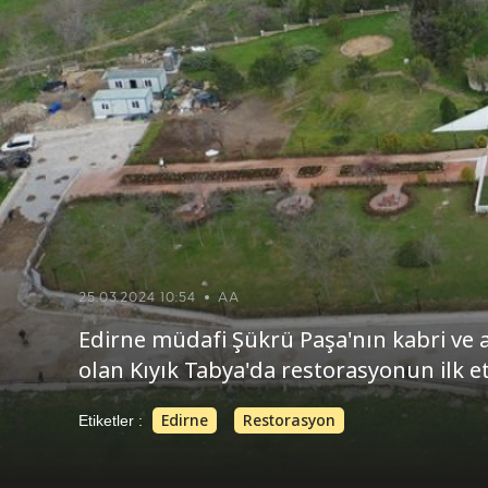
25.03.2024 10:54
AA
Edirne müdafi Şükrü Paşa'nın kabri ve
olan Kıyık Tabya'da restorasyonun ilk eta
Edirne
Restorasyon
Etiketler :