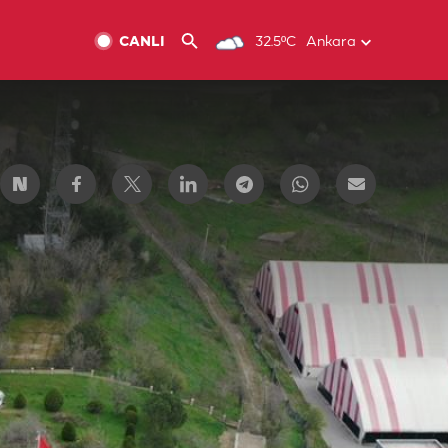
CANLI
32.5ºC
Ankara