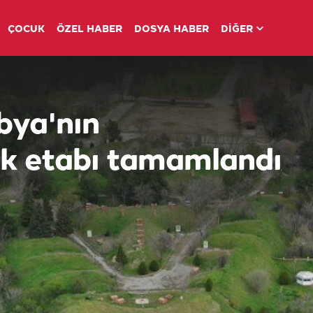
ÇOCUK
ÖZEL HABER
DOSYA HABER
DİĞER
bya'nın
lk etabı tamamlandı