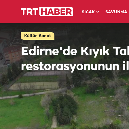
SICAK
SAVUNMA
Kültür-Sanat
Edirne'de Kıyık Ta
restorasyonunun i