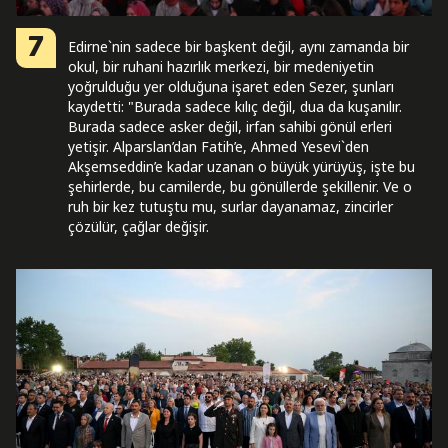
7
Edirne`nin sadece bir başkent değil, aynı zamanda bir
okul, bir ruhani hazırlık merkezi, bir medeniyetin
yoğrulduğu yer olduğuna işaret eden Sezer, şunları
kaydetti: "Burada sadece kılıç değil, dua da kuşanılır.
Burada sadece asker değil, irfan sahibi gönül erleri
yetişir. Alparslan’dan Fatih’e, Ahmed Yesevi`den
Akşemseddin’e kadar uzanan o büyük yürüyüş, işte bu
şehirlerde, bu camilerde, bu gönüllerde şekillenir. Ve o
ruh bir kez tutuştu mu, surlar dayanamaz, zincirler
çözülür, çağlar değişir.