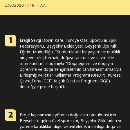
27.07.2020 17:46
AA
1
Ereğli Sevgi Down Kafe, Türkiye Özel Sporcular Spor
Federasyonu, Beyşehir Belediyesi, Beyşehir İlçe Milli
Eğitim Müdürlüğü, "Sürdürülebilir bir yaşam ve nitelikli
bir çevre oluşturmak, doğayı tanımak ve sevmekle
mümkündür" sloganıyla "Doğa eğitimi ve doğayla
öğrenme ve doğa zenginliklerinin tanıtılması" amacıyla
Birleşmiş Milletler Kalkınma Programı (UNDP), Küresel
Çevre Fonu (GEF) Küçük Destek Programı (SGP)
desteğiyle proje başlattı.
2
Proje kapsamında yörenin doğasının tanıtılması için
Beyşehir`e gelen özel sporcular, Beyşehir Gölü`nden ve
yörede katıldıkları diğer aktivitelerle, insanlığa doğa ve