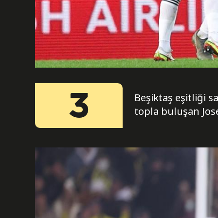
3
Beşiktaş eşitliği 
topla buluşan Jose