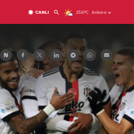
CANLI
25.6ºC
Ankara