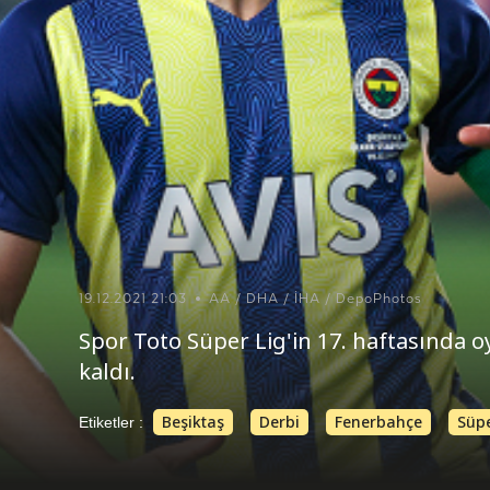
19.12.2021 21:03
AA / DHA / İHA / DepoPhotos
Spor Toto Süper Lig'in 17. haftasında 
kaldı.
Beşiktaş
Derbi
Fenerbahçe
Süpe
Etiketler :