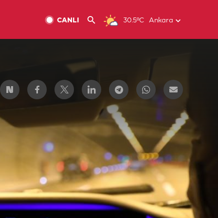
CANLI
30.5ºC
Ankara