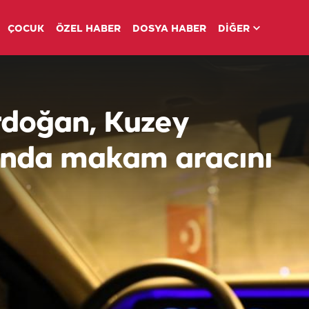
ÇOCUK
ÖZEL HABER
DOSYA HABER
DİĞER
doğan, Kuzey
nda makam aracını