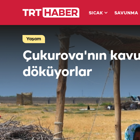
SICAK
SAVUNMA
Yaşam
Çukurova'nın kavu
döküyorlar