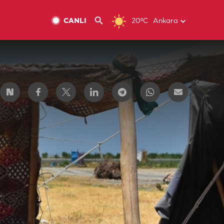
CANLI
20ºC
Ankara