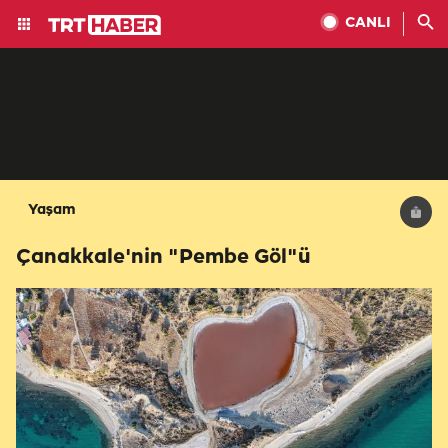
CANLI
Yaşam
Çanakkale'nin "Pembe Göl"ü