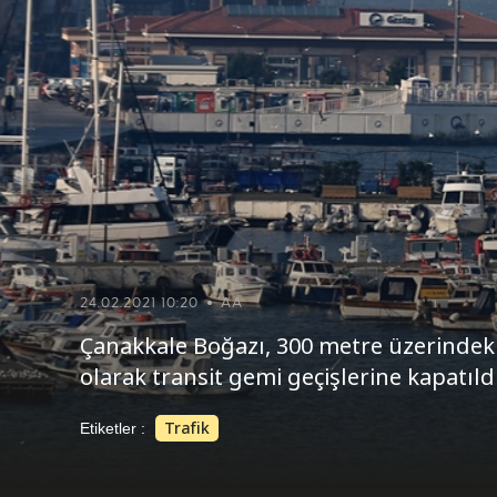
24.02.2021 10:20
AA
Çanakkale Boğazı, 300 metre üzerindeki
olarak transit gemi geçişlerine kapatıldı
Trafik
Etiketler :