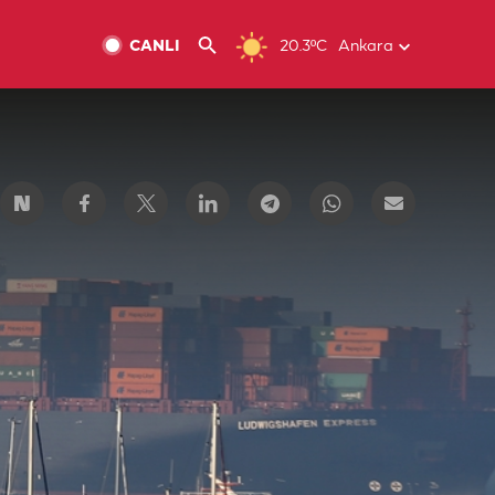
CANLI
20.3ºC
Ankara