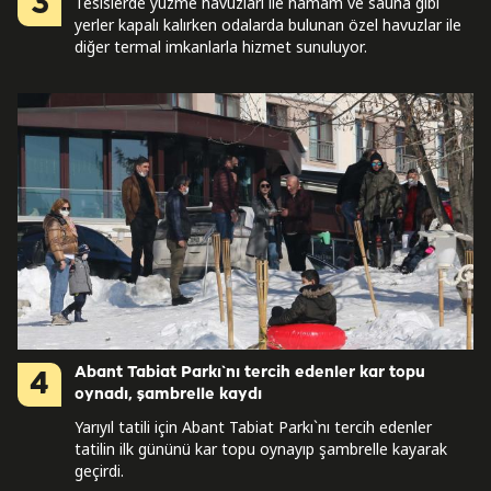
3
Tesislerde yüzme havuzları ile hamam ve sauna gibi
yerler kapalı kalırken odalarda bulunan özel havuzlar ile
diğer termal imkanlarla hizmet sunuluyor.
Abant Tabiat Parkı`nı tercih edenler kar topu
4
oynadı, şambrelle kaydı
Yarıyıl tatili için Abant Tabiat Parkı`nı tercih edenler
tatilin ilk gününü kar topu oynayıp şambrelle kayarak
geçirdi.