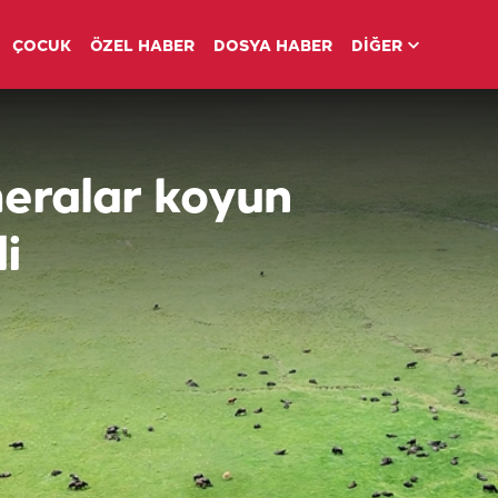
ÇOCUK
ÖZEL HABER
DOSYA HABER
DİĞER
meralar koyun
i