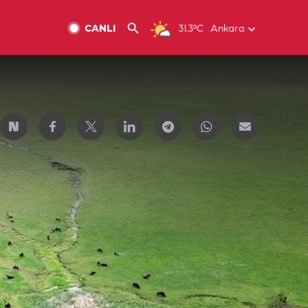
CANLI
31.3ºC
Ankara