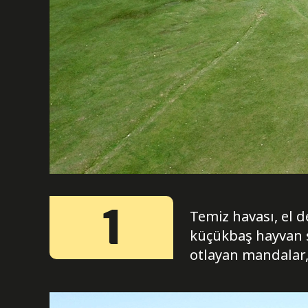
1
Temiz havası, el 
küçükbaş hayvan s
otlayan mandalar,