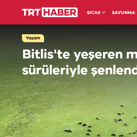
SICAK
SAVUNMA
Yaşam
Bitlis'te yeşeren 
sürüleriyle şenlend