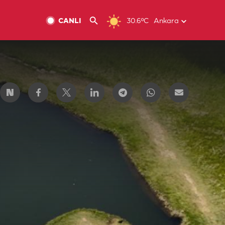
CANLI
30.6ºC
Ankara