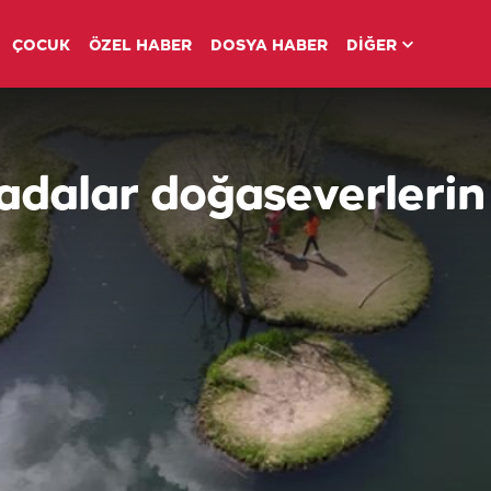
ÇOCUK
ÖZEL HABER
DOSYA HABER
DİĞER
 adalar doğaseverlerin