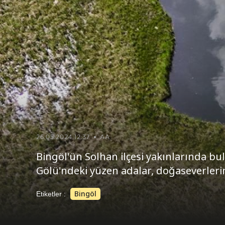
26.05.2024 12:37
AA
Bingöl'ün Solhan ilçesi yakınlarında b
Gölü'ndeki yüzen adalar, doğaseverleri
Bingöl
Etiketler :