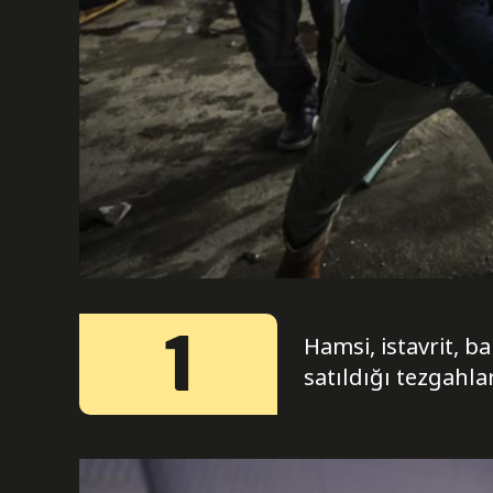
1
Hamsi, istavrit, b
satıldığı tezgahla