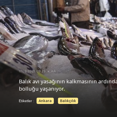
17.09.2021 09:29
AA
Balık avı yasağının kalkmasının ardında
bolluğu yaşanıyor.
Ankara
Balıkçılık
Etiketler :