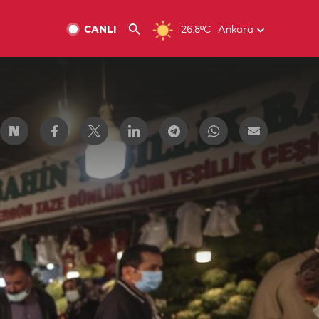
CANLI
26.8ºC
Ankara