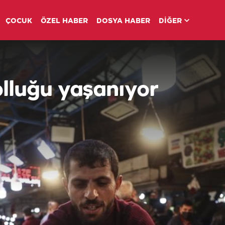
ÇOCUK
ÖZEL HABER
DOSYA HABER
DİĞER
olluğu yaşanıyor