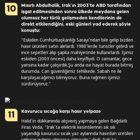
Mısırlı Abdulhalik, Irak`ın 2003`te ABD tarafından
10
işgal edilmesinden sonra ülkede meydana gelen
olumsuz her türlü gelişmeden kendilerinin de
direkt etkilendiğini, eski günleri yad ederek şöyle
konuştu:
"Eskiden Cumhurbaşkanlığı Sarayı`ndan bile gelip bizden
hasır ürünleri satın alırlardı. 1980`lerde turistler gelirdi ve
ince sepetleri alıp şapka mahiyetinde kullanırlardı. İşimiz
eskiden (2003 öncesi) daha keyifliydi. O zamanlar, gece
yarısına kadar çalışırdık.Şu anda ise hayat burada bitmiş
durumda. Can güvenliğimiz tehlikede. Sabah ne ile
karşılaşacağımızı bilmiyoruz. Buna rağmen işimizi
sürdürüyoruz."
Kavurucu sıcağa karşı hasır yelpaze
11
Halid`in dükkanında alışveriş yapmaya gelen Bağdatlı
Firas Veda, "Irak`ta elektrik kesintilerinin sık sık
yaşandığı kavurucu sıcak yaz aylarında hasırdan üretilen
yelpaze evlerin olmazsa olmazdır." dedi. Irak`ta