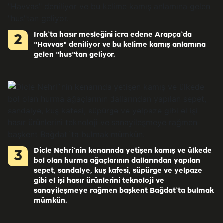
Irak`ta hasır mesleğini icra edene Arapça`da
2
"Havvas" deniliyor ve bu kelime kamış anlamına
gelen "hus"tan geliyor.
Dicle Nehri`nin kenarında yetişen kamış ve ülkede
3
bol olan hurma ağaçlarının dallarından yapılan
sepet, sandalye, kuş kafesi, süpürge ve yelpaze
gibi el işi hasır ürünlerini teknoloji ve
sanayileşmeye rağmen başkent Bağdat`ta bulmak
mümkün.