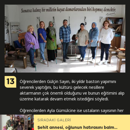
13
Öğrencilerden Gülçin Sayın, iki yıldır baston yapımını
severek yaptığını, bu kültürü gelecek nesillere
aktarmanın çok önemli olduğunu ve bunun eğitimini alıp
üzerine katarak devam etmek istediğini söyledi.
Öğrencilerden Ayla Gümülcine ise ustaların sayısının her
geçen gün azaldığını ve bu değerli geleneğin
SIRADAKİ GALERİ
sürdürülmesi gerektiğini sözlerine ekledi.
Şehit annesi, oğlunun hatırasını balmumu heykeli ve eşyalarıyla yaşatıyor