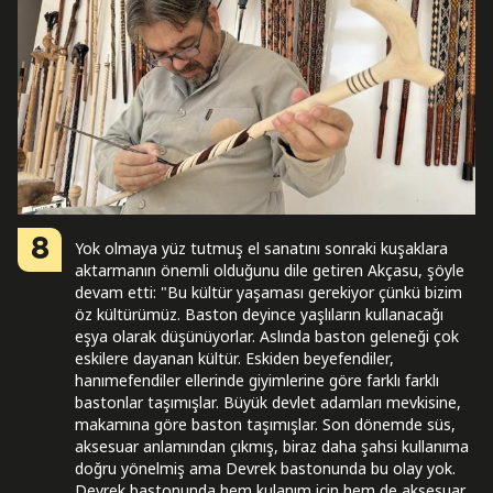
8
Yok olmaya yüz tutmuş el sanatını sonraki kuşaklara
aktarmanın önemli olduğunu dile getiren Akçasu, şöyle
devam etti: "Bu kültür yaşaması gerekiyor çünkü bizim
öz kültürümüz. Baston deyince yaşlıların kullanacağı
eşya olarak düşünüyorlar. Aslında baston geleneği çok
eskilere dayanan kültür. Eskiden beyefendiler,
hanımefendiler ellerinde giyimlerine göre farklı farklı
bastonlar taşımışlar. Büyük devlet adamları mevkisine,
makamına göre baston taşımışlar. Son dönemde süs,
aksesuar anlamından çıkmış, biraz daha şahsi kullanıma
doğru yönelmiş ama Devrek bastonunda bu olay yok.
Devrek bastonunda hem kulanım için hem de aksesuar