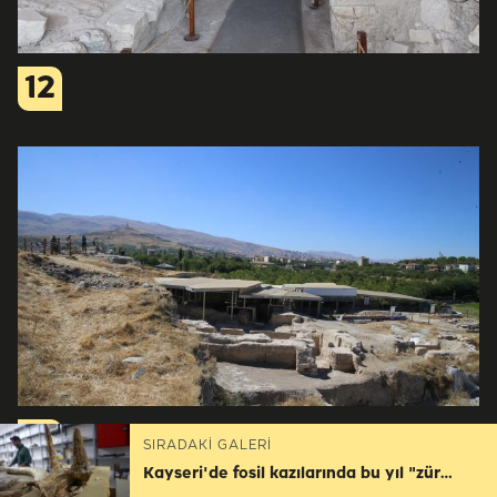
12
13
SIRADAKİ GALERİ
Kayseri'de fosil kazılarında bu yıl "zürafa sezonu" yaşandı