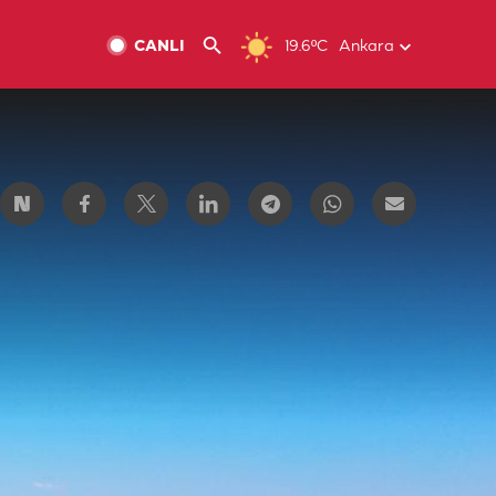
CANLI
19.6ºC
Ankara