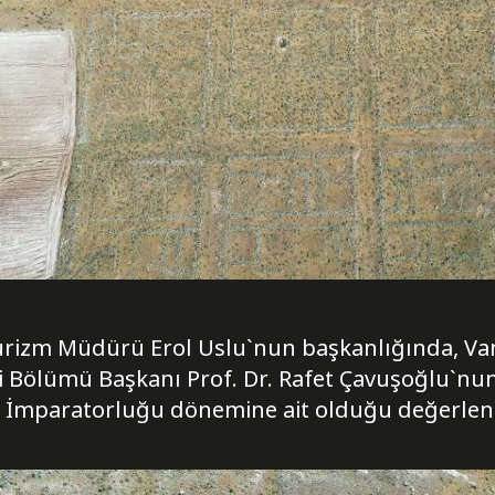
Turizm Müdürü Erol Uslu`nun başkanlığında, Van
ji Bölümü Başkanı Prof. Dr. Rafet Çavuşoğlu`nu
t İmparatorluğu dönemine ait olduğu değerlend