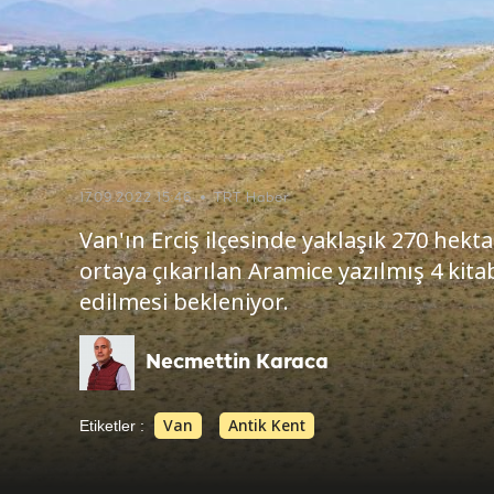
17.09.2022 15:46
TRT Haber
Van'ın Erciş ilçesinde yaklaşık 270 hekt
ortaya çıkarılan Aramice yazılmış 4 kitab
edilmesi bekleniyor.
Necmettin Karaca
Van
Antik Kent
Etiketler :