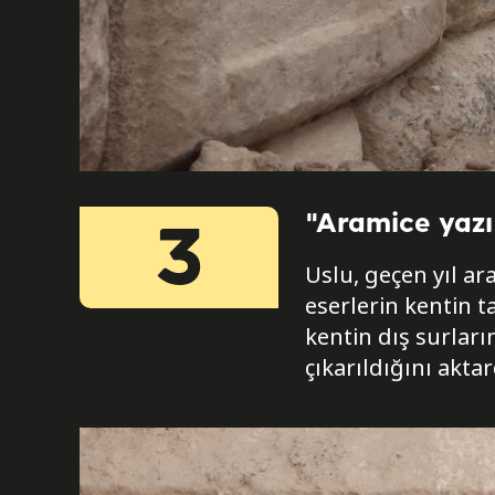
"Aramice yazı 
3
Uslu, geçen yıl ar
eserlerin kentin t
kentin dış surları
çıkarıldığını aktar