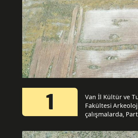
1
Van İl Kültür ve 
Fakültesi Arkeolo
çalışmalarda, Par