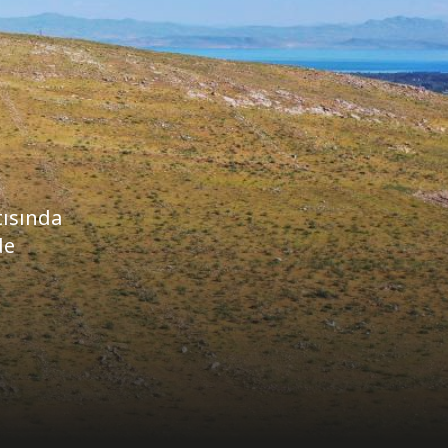
tısında
de