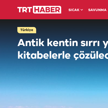
SICAK
SAVUNMA
Türkiye
Antik kentin sırrı 
kitabelerle çözüle