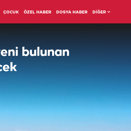
ÇOCUK
ÖZEL HABER
DOSYA HABER
DİĞER
yeni bulunan
cek