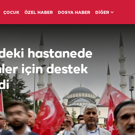
ÇOCUK
ÖZEL HABER
DOSYA HABER
DİĞER
deki hastanede
er için destek
di