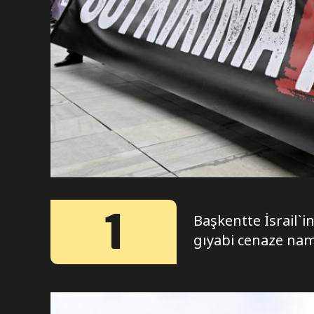
1
Başkentte İsrail`i
gıyabi cenaze nama