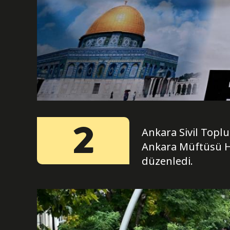
2
Ankara Sivil Topl
Ankara Müftüsü Has
düzenledi.