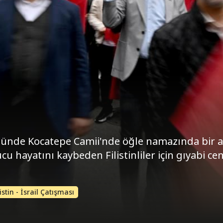
ğünde Kocatepe Camii'nde öğle namazında bir 
ucu hayatını kaybeden Filistinliler için gıyabi ce
listin - İsrail Çatışması