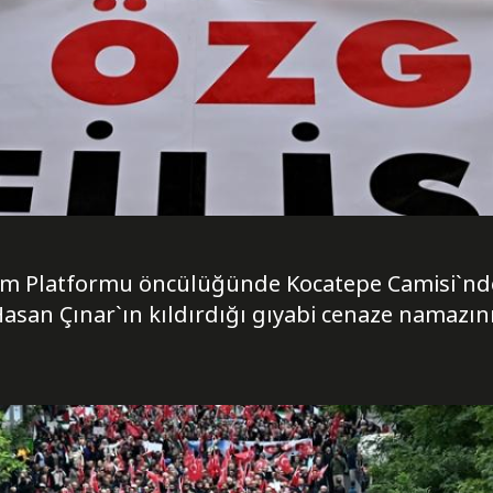
um Platformu öncülüğünde Kocatepe Camisi`nde
an Çınar`ın kıldırdığı gıyabi cenaze namazının 