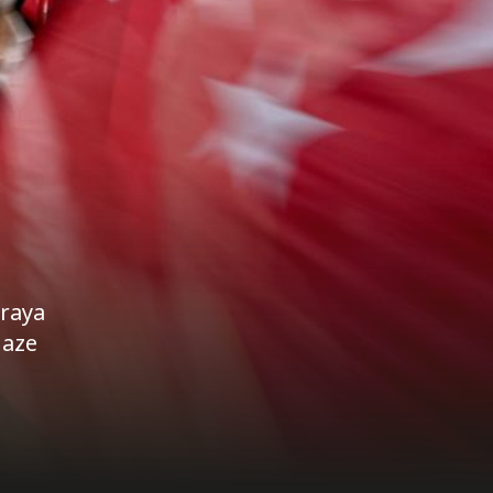
araya
naze