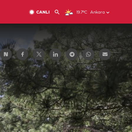
CANLI
19.7ºC
Ankara