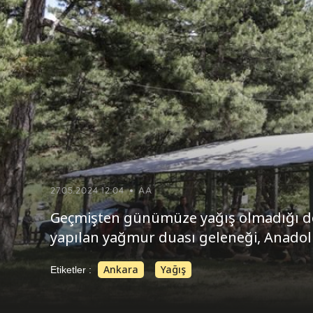
27.05.2024 12:04
AA
Geçmişten günümüze yağış olmadığı 
yapılan yağmur duası geleneği, Anadol
Ankara
Yağış
Etiketler :