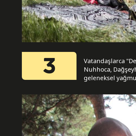
3
Vatandaşlarca "Dep
Nuhhoca, Dağşeyhl
geleneksel yağmur