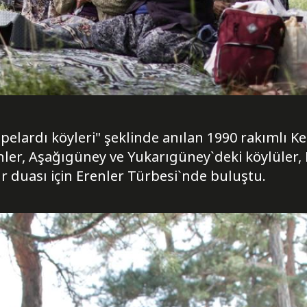
elardı köyleri" şeklinde anılan 1990 rakımlı Ke
er, Aşağıgüney ve Yukarıgüney`deki köylüler, 
 duası için Erenler Türbesi`nde buluştu.