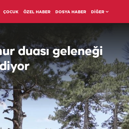
ÇOCUK
ÖZEL HABER
DOSYA HABER
DİĞER
ur duası geleneği
diyor