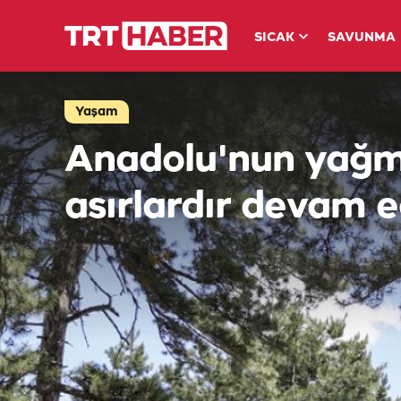
SICAK
SAVUNMA
Yaşam
Anadolu'nun yağm
asırlardır devam e